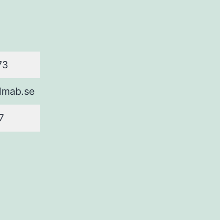
73
lmab.se
7