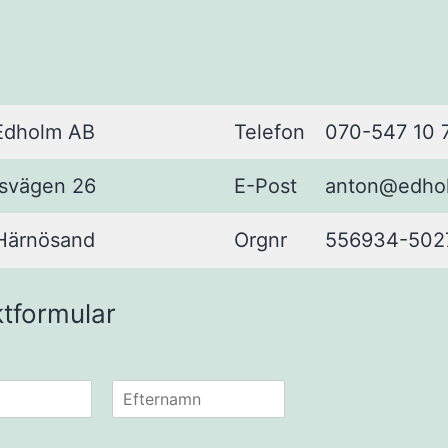
ram
Edholm AB
Telefon
070-547 10 
gsvägen 26
E-Post
anton@edho
Härnösand
Orgnr
556934-502
tformular
S
i