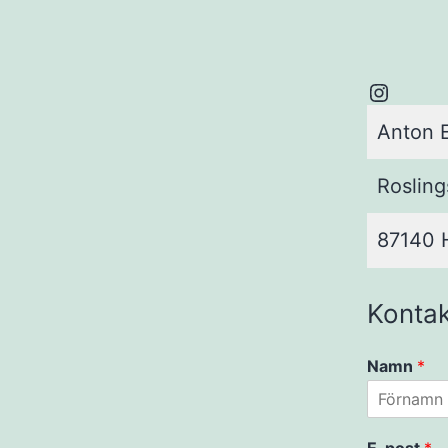
Instag
Anton 
Roslin
87140 
Kontak
Namn
*
F
ö